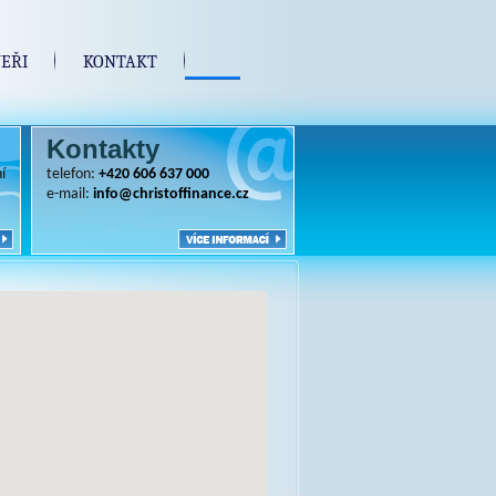
EŘI
KONTAKT
Kontakty
í
telefon:
+420 606 637 000
e-mail:
info@christoffinance.cz