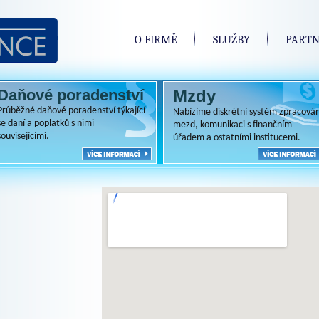
O FIRMĚ
SLUŽBY
PARTN
Daňové poradenství
Mzdy
Průběžné daňové poradenství týkající
Nabízíme diskrétní systém zpracován
se daní a poplatků s nimi
mezd, komunikaci s finančním
souvisejícími.
úřadem a ostatními institucemi.