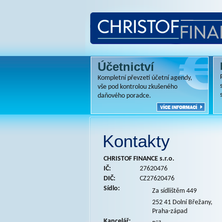
Účetnictví
Kompletní převzetí účetní agendy,
vše pod kontrolou zkušeného
daňového poradce.
Kontakty
CHRISTOF FINANCE s.r.o.
IČ:
27620476
DIČ:
CZ27620476
Sídlo:
Za sídlištěm 449
252 41 Dolní Břežany,
Praha-západ
Kancelář: